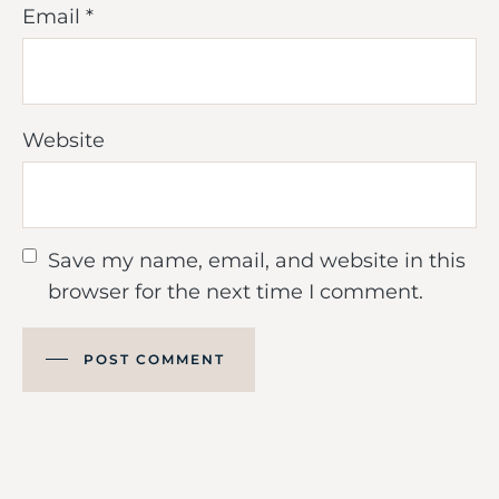
Email
*
Website
Save my name, email, and website in this
browser for the next time I comment.
POST COMMENT