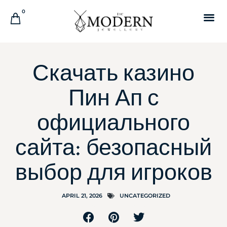
0
Скачать казино
Пин Ап с
официального
сайта: безопасный
выбор для игроков
APRIL 21, 2026
UNCATEGORIZED