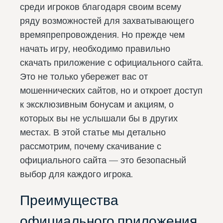
среди игроков благодаря своим всему
ряду возможностей для захватывающего
времяпрепровождения. Но прежде чем
начать игру, необходимо правильно
скачать приложение с официального сайта.
Это не только убережет вас от
мошеннических сайтов, но и откроет доступ
к эксклюзивным бонусам и акциям, о
которых вы не услышали бы в других
местах. В этой статье мы детально
рассмотрим, почему скачивание с
официального сайта — это безопасный
выбор для каждого игрока.
Преимущества
официального приложения