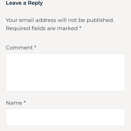
Leave a Reply
Your email address will not be published.
Required fields are marked
*
Comment
*
Name
*