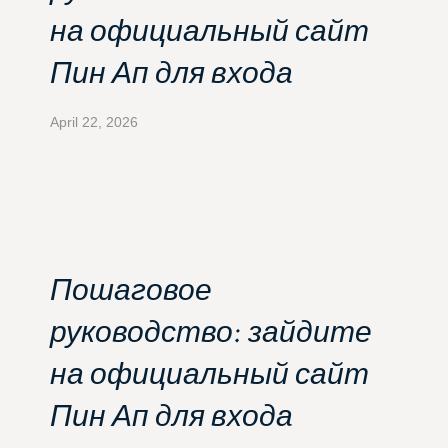
на официальный сайт
Пин Ап для входа
April 22, 2026
Пошаговое
руководство: зайдите
на официальный сайт
Пин Ап для входа