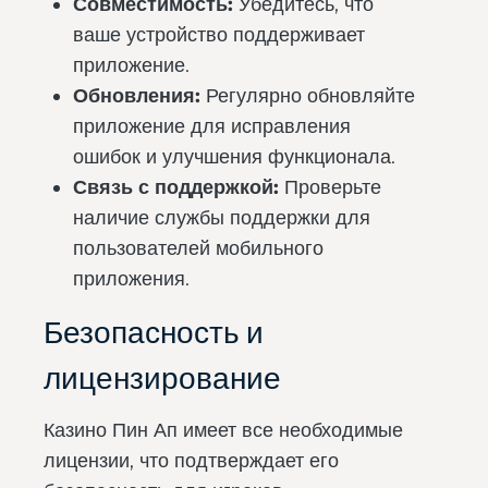
Совместимость:
Убедитесь, что
ваше устройство поддерживает
приложение.
Обновления:
Регулярно обновляйте
приложение для исправления
ошибок и улучшения функционала.
Связь с поддержкой:
Проверьте
наличие службы поддержки для
пользователей мобильного
приложения.
Безопасность и
лицензирование
Казино Пин Ап имеет все необходимые
лицензии, что подтверждает его