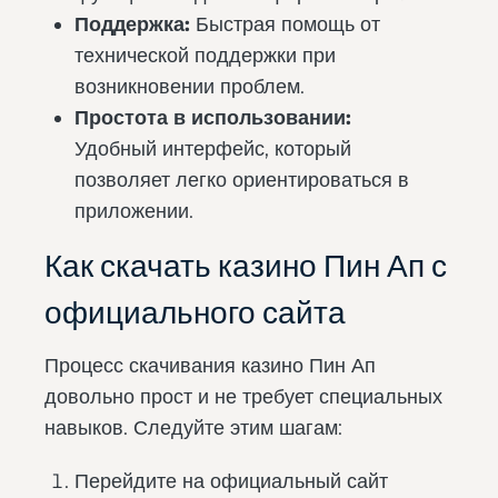
Поддержка:
Быстрая помощь от
технической поддержки при
возникновении проблем.
Простота в использовании:
Удобный интерфейс, который
позволяет легко ориентироваться в
приложении.
Как скачать казино Пин Ап с
официального сайта
Процесс скачивания казино Пин Ап
довольно прост и не требует специальных
навыков. Следуйте этим шагам:
Перейдите на официальный сайт