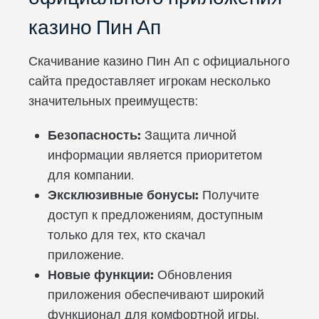
казино Пин Ап
Скачивание казино Пин Ап с официального
сайта предоставляет игрокам несколько
значительных преимуществ:
Безопасность:
Защита личной
информации является приоритетом
для компании.
Эксклюзивные бонусы:
Получите
доступ к предложениям, доступным
только для тех, кто скачал
приложение.
Новые функции:
Обновления
приложения обеспечивают широкий
функционал для комфортной игры.