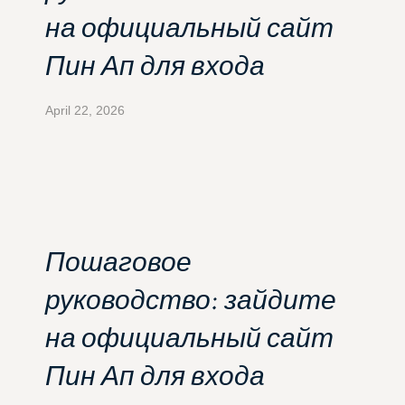
на официальный сайт
Пин Ап для входа
April 22, 2026
Пошаговое
руководство: зайдите
на официальный сайт
Пин Ап для входа