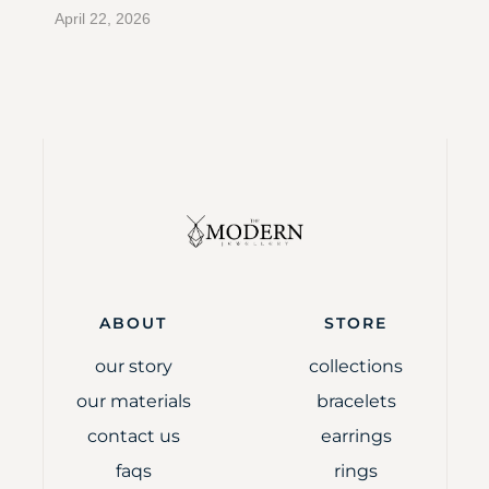
April 22, 2026
ABOUT
STORE
our story
collections
our materials
bracelets
contact us
earrings
faqs
rings