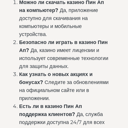
Можно ли скачать казино Пин Ап
на компьютер?
Да, приложение
доступно для скачивания на
компьютеры и мобильные
устройства.
Безопасно ли играть в казино Пин
Ап?
Да, казино имеет лицензии и
использует современные технологии
для защиты данных.
Как узнать о новых акциях и
бонусах?
Следите за обновлениями
на официальном сайте или в
приложении.
Есть ли в казино Пин Ап
поддержка клиентов?
Да, служба
поддержки доступна 24/7 для всех