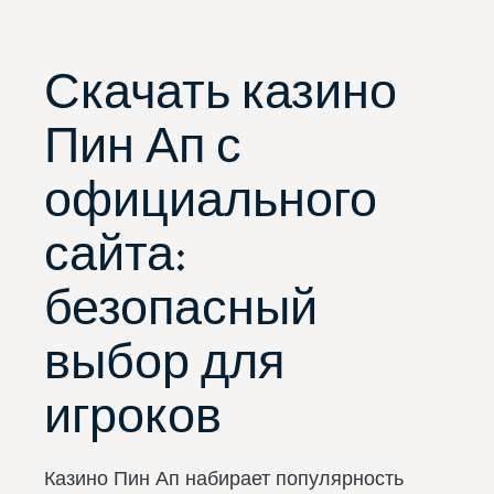
Скачать казино
Пин Ап с
официального
сайта:
безопасный
выбор для
игроков
Казино Пин Ап набирает популярность