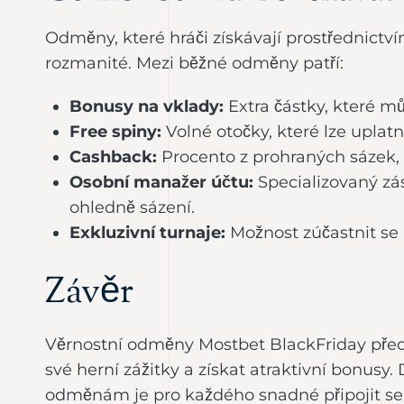
Odměny, které hráči získávají prostřednict
rozmanité. Mezi běžné odměny patří:
Bonusy na vklady:
Extra částky, které mů
Free spiny:
Volné otočky, které lze uplat
Cashback:
Procento z prohraných sázek,
Osobní manažer účtu:
Specializovaný zá
ohledně sázení.
Exkluzivní turnaje:
Možnost zúčastnit se 
Závěr
Věrnostní odměny Mostbet BlackFriday předsta
své herní zážitky a získat atraktivní bonus
odměnám je pro každého snadné připojit se 