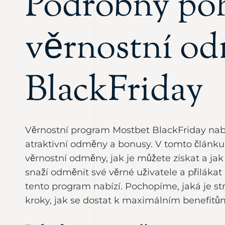
Podrobný po
věrnostní o
BlackFriday
Věrnostní program Mostbet BlackFriday nabízí
atraktivní odměny a bonusy. V tomto článku
věrnostní odměny, jak je můžete získat a jak
snaží odměnit své věrné uživatele a přiláka
tento program nabízí. Pochopíme, jaká je s
kroky, jak se dostat k maximálním benefitů