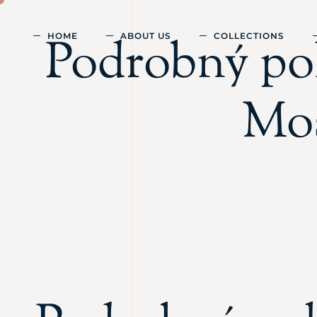
Podrobný po
HOME
ABOUT US
COLLECTIONS
Mos