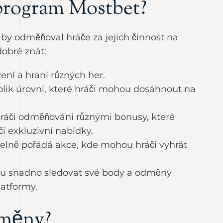
 program Mostbet?
by odměňoval hráče za jejich činnost na
dobré znát:
ení a hraní různých her.
ik úrovní, které hráči mohou dosáhnout na
ráči odměňováni různými bonusy, které
i exkluzivní nabídky.
elně pořádá akce, kde mohou hráči vyhrát
u snadno sledovat své body a odměny
latformy.
dměny?