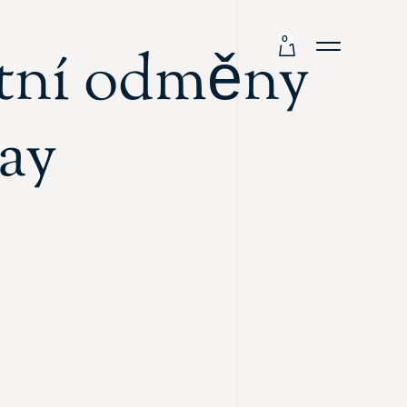
0
stní odměny
ay