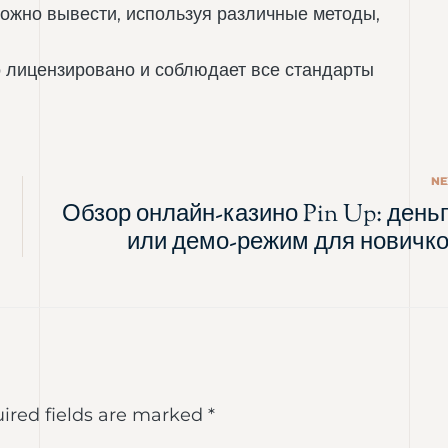
жно вывести, используя различные методы,
о лицензировано и соблюдает все стандарты
NE
Обзор онлайн-казино Pin Up: день
или демо-режим для новичк
ired fields are marked
*