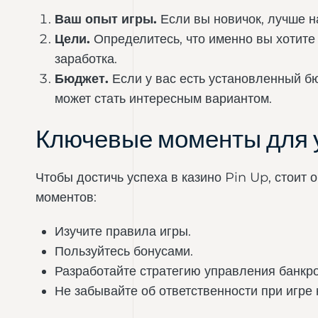
Ваш опыт игры.
Если вы новичок, лучше н
Цели.
Определитесь, что именно вы хотите 
заработка.
Бюджет.
Если у вас есть установленный бю
может стать интересным вариантом.
Ключевые моменты для у
Чтобы достичь успеха в казино Pin Up, стоит
моментов:
Изучите правила игры.
Пользуйтесь бонусами.
Разработайте стратегию управления банкр
Не забывайте об ответственности при игре 