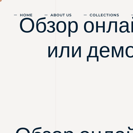
Обзор онлай
HOME
ABOUT US
COLLECTIONS
или дем