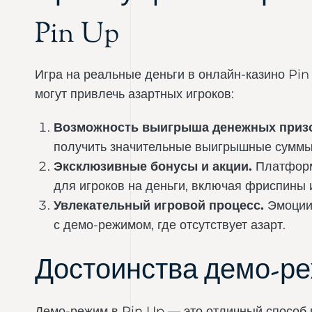
Pin Up
Игра на реальные деньги в онлайн-казино Pi
могут привлечь азартных игроков:
Возможность выигрыша денежных приз
получить значительные выигрышные суммы,
Эксклюзивные бонусы и акции.
Платформ
для игроков на деньги, включая фриспины 
Увлекательный игровой процесс.
Эмоции 
с демо-режимом, где отсутствует азарт.
Достоинства демо-р
Демо-режим в Pin Up — это отличный способ п