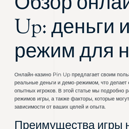
Обзор онлай
Up: деньги 
режим для 
Онлайн-казино Pin Up предлагает своим поль
реальные деньги и демо-режимом, что делает 
опытных игроков. В этой статье мы подробно 
режимов игры, а также факторы, которые могу
зависимости от ваших целей и опыта.
Преимущества игры н