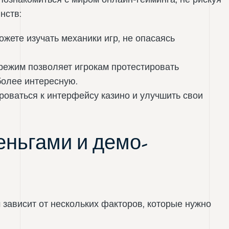
нств:
жете изучать механики игр, не опасаясь
ежим позволяет игрокам протестировать
более интересную.
роваться к интерфейсу казино и улучшить свои
еньгами и демо-
зависит от нескольких факторов, которые нужно