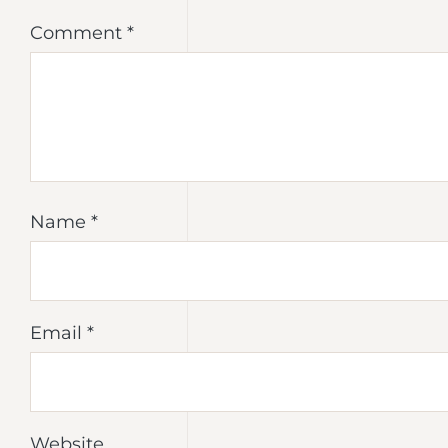
Comment
*
Name
*
Email
*
Website