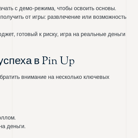
ачать с демо-режима, чтобы освоить основы.
получить от игры: развлечение или возможность
джет, готовый к риску, игра на реальные деньги
спеха в Pin Up
 обратить внимание на несколько ключевых
оллом.
на деньги.