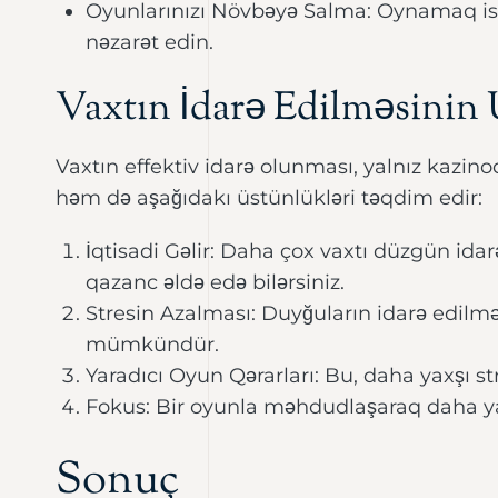
Oyunlarınızı Növbəyə Salma: Oynamaq istə
nəzarət edin.
Vaxtın İdarə Edilməsinin 
Vaxtın effektiv idarə olunması, yalnız kazi
həm də aşağıdakı üstünlükləri təqdim edir:
İqtisadi Gəlir: Daha çox vaxtı düzgün id
qazanc əldə edə bilərsiniz.
Stresin Azalması: Duyğuların idarə edilməs
mümkündür.
Yaradıcı Oyun Qərarları: Bu, daha yaxşı st
Fokus: Bir oyunla məhdudlaşaraq daha yaxş
Sonuç