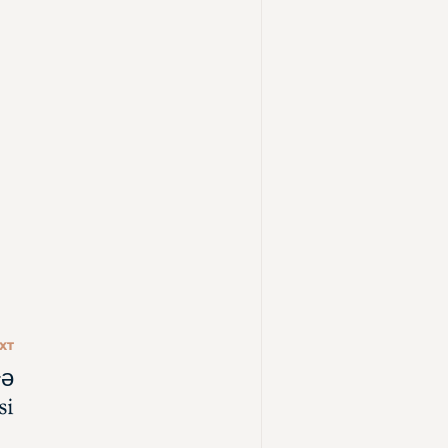
XT
rə
si