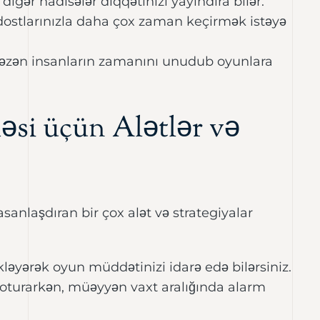
gər hadisələr diqqətinizi yayındıra bilər.
 dostlarınızla daha çox zaman keçirmək istəyə
 bəzən insanların zamanını unudub oyunlara
si üçün Alətlər və
sanlaşdıran bir çox alət və strategiyalar
ükləyərək oyun müddətinizi idarə edə bilərsiniz.
oturarkən, müəyyən vaxt aralığında alarm