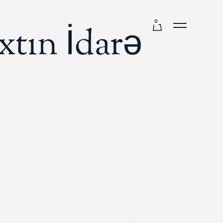
0
tın İdarə