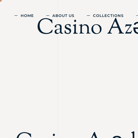
Casino Azə
HOME
ABOUT US
COLLECTIONS