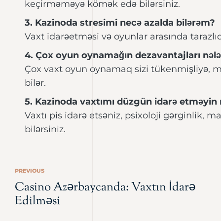
keçirməməyə kömək edə bilərsiniz.
3. Kazinoda stresimi necə azalda bilərəm?
Vaxt idarəetməsi və oyunlar arasında tarazlı
4. Çox oyun oynamağın dezavantajları nələ
Çox vaxt oyun oynamaq sizi tükenmişliyə, ma
bilər.
5. Kazinoda vaxtımı düzgün idarə etməyin m
Vaxtı pis idarə etsəniz, psixoloji gərginlik, 
bilərsiniz.
PREVIOUS
Casino Azərbaycanda: Vaxtın İdarə
Edilməsi