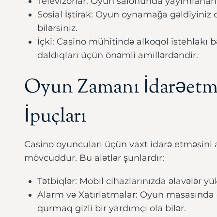
Televizorlar: Oyun salonunda yayımlanan di
Sosial İştirak: Oyun oynamağa gəldiyiniz
bilərsiniz.
İçki: Casino mühitində alkoqol istehlakı
daldıqları üçün önəmli amillərdəndir.
Oyun Zamanı İdarəetmə
İpuçları
Casino oyuncuları üçün vaxt idarə etməsini a
mövcuddur. Bu alətlər şunlardır:
Tətbiqlər: Mobil cihazlarınızda əlavələr y
Alarm və Xatırlatmalar: Oyun masasında 
qurmaq gizli bir yardımçı ola bilər.