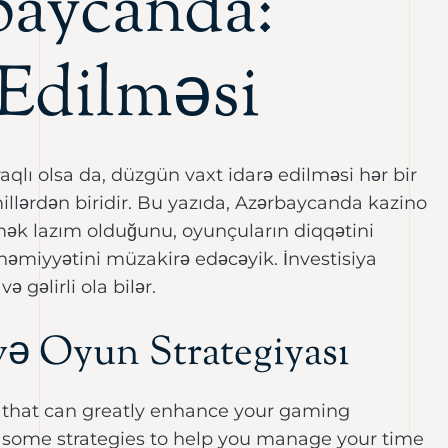
baycanda:
 Edilməsi
qlı olsa da, düzgün vaxt idarə edilməsi hər bir
ərdən biridir. Bu yazıda, Azərbaycanda kazino
tmək lazım olduğunu, oyunçuların diqqətini
əhəmiyyətini müzakirə edəcəyik. İnvestisiya
 gəlirli ola bilər.
və Oyun Strategiyası
l that can greatly enhance your gaming
e some strategies to help you manage your time