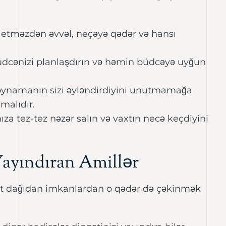
etməzdən əvvəl, neçəyə qədər və hansı
dcənizi planlaşdırın və həmin büdcəyə uyğun
n oynamanın sizi əyləndirdiyini unutmamağa
malıdır.
za tez-tez nəzər salın və vaxtın necə keçdiyini
ayındıran Amillər
t dağıdan imkanlardan o qədər də çəkinmək