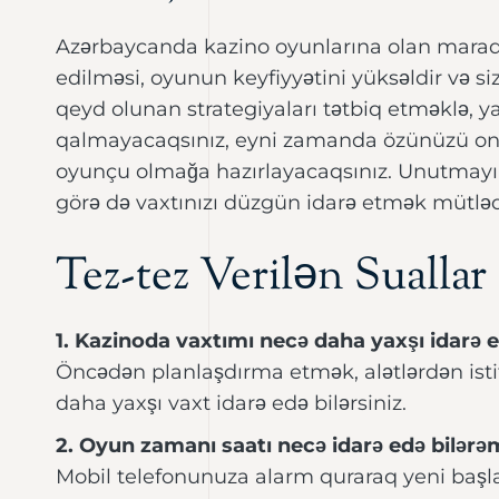
Azərbaycanda kazino oyunlarına olan maraq d
edilməsi, oyunun keyfiyyətini yüksəldir və si
qeyd olunan strategiyaları tətbiq etməklə, y
qalmayacaqsınız, eyni zamanda özünüzü onla
oyunçu olmağa hazırlayacaqsınız. Unutmayın 
görə də vaxtınızı düzgün idarə etmək mütləq
Tez-tez Verilən Sualla
1. Kazinoda vaxtımı necə daha yaxşı idarə 
Öncədən planlaşdırma etmək, alətlərdən ist
daha yaxşı vaxt idarə edə bilərsiniz.
2. Oyun zamanı saatı necə idarə edə bilərə
Mobil telefonunuza alarm quraraq yeni baş