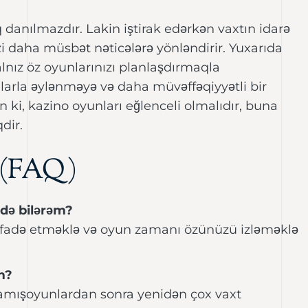
anılmazdır. Lakin iştirak edərkən vaxtın idarə
zi daha müsbət nəticələrə yönləndirir. Yuxarıda
alnız öz oyunlarınızı planlaşdırmaqla
rla əylənməyə və daha müvəffəqiyyətli bir
ki, kazino oyunları eğlenceli olmalıdır, buna
dir.
r (FAQ)
edə bilərəm?
ifadə etməklə və oyun zamanı özünüzü izləməklə
m?
lamışoyunlardan sonra yenidən çox vaxt