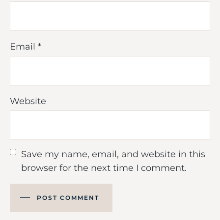
Email
*
Website
Save my name, email, and website in this
browser for the next time I comment.
POST COMMENT