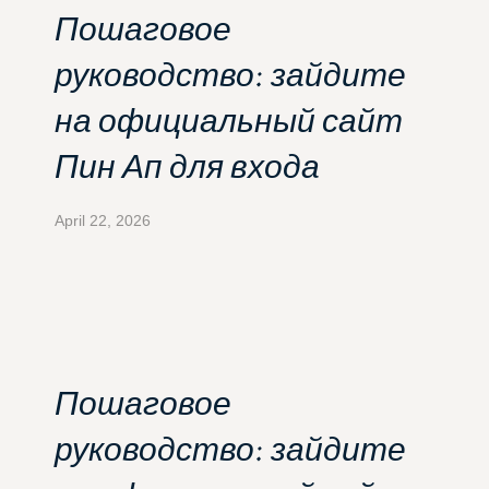
Пошаговое
руководство: зайдите
на официальный сайт
Пин Ап для входа
April 22, 2026
Пошаговое
руководство: зайдите