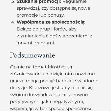
Szukanie promocji:
Regularnie
sprawdzaj, czy dostępne są nowe
promocje lub bonusy.
Współpraca ze społecznością:
Dołącz do grup i forów, aby
wymieniać się doświadczeniami z
innymi graczami.
Podsumowanie
Opinie na temat Mostbet są
zróżnicowane, ale dzięki nim nowi mu
gracze mogą podjąć bardziej świadome
decyzje. Kluczowe jest, aby dzielić się
swoimi doświadczeniami, zarówno
pozytywnymi, jak i negatywnymi,
wspierając w ten sposób społeczność