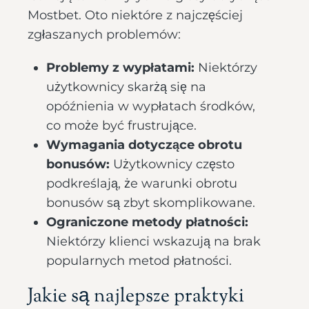
Mostbet. Oto niektóre z najczęściej
zgłaszanych problemów:
Problemy z wypłatami:
Niektórzy
użytkownicy skarżą się na
opóźnienia w wypłatach środków,
co może być frustrujące.
Wymagania dotyczące obrotu
bonusów:
Użytkownicy często
podkreślają, że warunki obrotu
bonusów są zbyt skomplikowane.
Ograniczone metody płatności:
Niektórzy klienci wskazują na brak
popularnych metod płatności.
Jakie są najlepsze praktyki