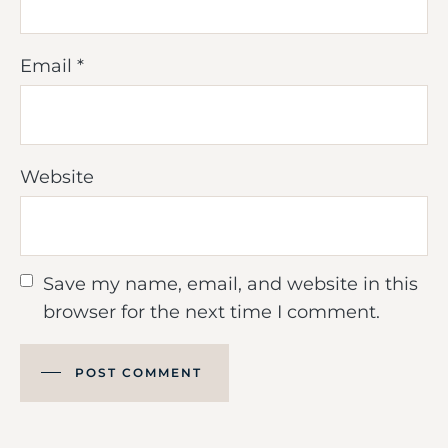
Email
*
Website
Save my name, email, and website in this
browser for the next time I comment.
POST COMMENT