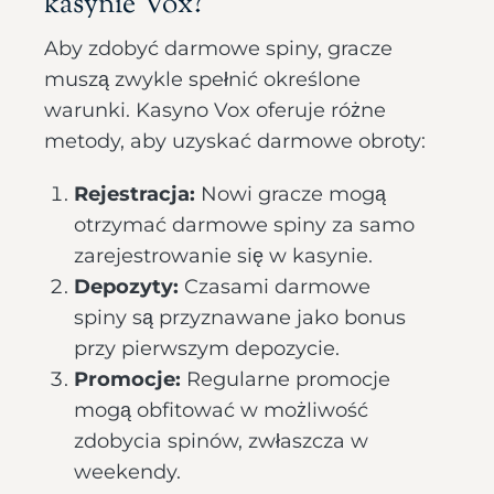
kasynie Vox?
Aby zdobyć darmowe spiny, gracze
muszą zwykle spełnić określone
warunki. Kasyno Vox oferuje różne
metody, aby uzyskać darmowe obroty:
Rejestracja:
Nowi gracze mogą
otrzymać darmowe spiny za samo
zarejestrowanie się w kasynie.
Depozyty:
Czasami darmowe
spiny są przyznawane jako bonus
przy pierwszym depozycie.
Promocje:
Regularne promocje
mogą obfitować w możliwość
zdobycia spinów, zwłaszcza w
weekendy.