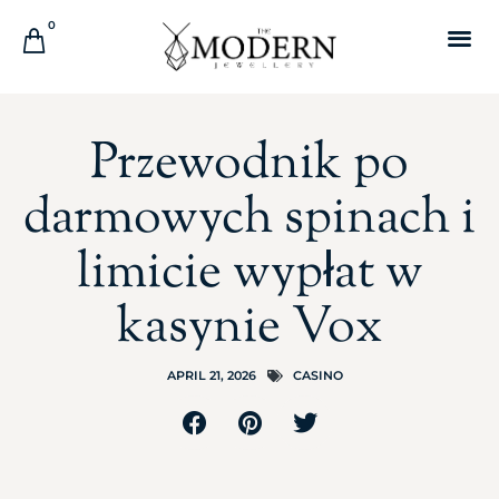
0
Przewodnik po
darmowych spinach i
limicie wypłat w
kasynie Vox
APRIL 21, 2026
CASINO