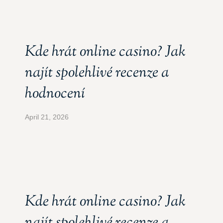
Kde hrát online casino? Jak
najít spolehlivé recenze a
hodnocení
April 21, 2026
Kde hrát online casino? Jak
najít spolehlivé recenze a