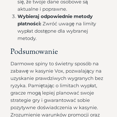
się, że twoje dane osobowe są
aktualne i poprawne.
Wybieraj odpowiednie metody
płatności:
Zwróć uwagę na limity
wypłat dostępne dla wybranej
metody.
Podsumowanie
Darmowe spiny to świetny sposób na
zabawę w kasynie Vox, pozwalający na
uzyskanie prawdziwych wygranych bez
ryzyka. Pamiętając o limitach wypłat,
gracze mogą lepiej planować swoje
strategie gry i gwarantować sobie
pozytywne doświadczenia w kasynie.
Zrozumienie warunków promocji oraz