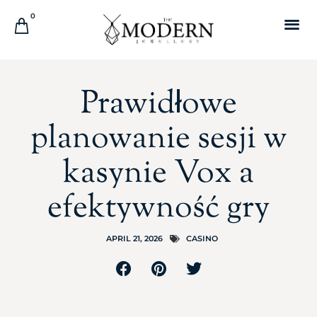
0
Prawidłowe
planowanie sesji w
kasynie Vox a
efektywność gry
APRIL 21, 2026
CASINO