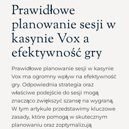
Prawidłowe
planowanie sesji w
kasynie Vox a
efektywność gry
Prawidłowe planowanie sesji w kasynie
Vox ma ogromny wpływ na efektywność
gry. Odpowiednia strategia oraz
właściwe podejście do sesji mogą
znacząco zwiększyć szansę na wygraną.
W tym artykule przedstawimy kluczowe
zasady, które pomogą w skutecznym
planowaniu oraz zoptymalizują