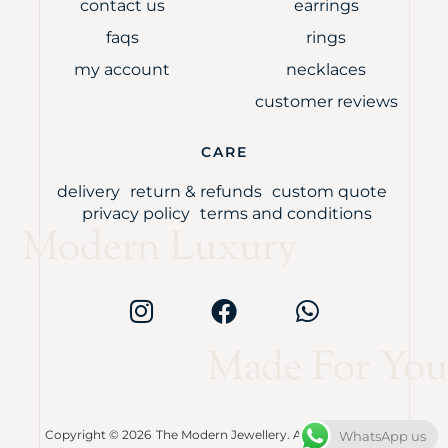
contact us
earrings
faqs
rings
my account
necklaces
customer reviews
CARE
delivery
return & refunds
custom quote
privacy policy
terms and conditions
Modern Luxury
Made For You
Copyright © 2026
The Modern Jewellery. All rights reserved.
WhatsApp us