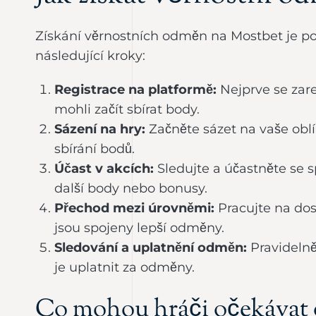
Získání věrnostních odměn na Mostbet je 
následující kroky:
Registrace na platformě:
Nejprve se zare
mohli začít sbírat body.
Sázení na hry:
Začněte sázet na vaše oblí
sbírání bodů.
Účast v akcích:
Sledujte a účastněte se s
další body nebo bonusy.
Přechod mezi úrovněmi:
Pracujte na dos
jsou spojeny lepší odměny.
Sledování a uplatnění odměn:
Pravidelně
je uplatnit za odměny.
Co mohou hráči očekávat