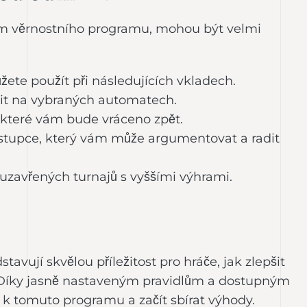
vím věrnostního programu, mohou být velmi
žete použít při následujících vkladech.
nit na vybraných automatech.
 které vám bude vráceno zpět.
stupce, který vám může argumentovat a radit
uzavřených turnajů s vyššími výhrami.
vují skvělou příležitost pro hráče, jak zlepšit
y. Díky jasně nastaveným pravidlům a dostupným
k tomuto programu a začít sbírat výhody.