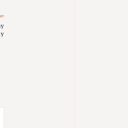
XT
ny
ay