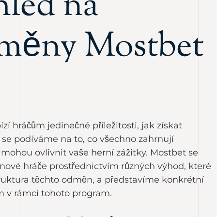
hled na
dměny Mostbet
 hráčům jedinečné příležitosti, jak získat
 se podíváme na to, co všechno zahrnují
 mohou ovlivnit vaše herní zážitky. Mostbet se
t nové hráče prostřednictvím různých výhod, které
truktura těchto odměn, a představíme konkrétní
m v rámci tohoto program.