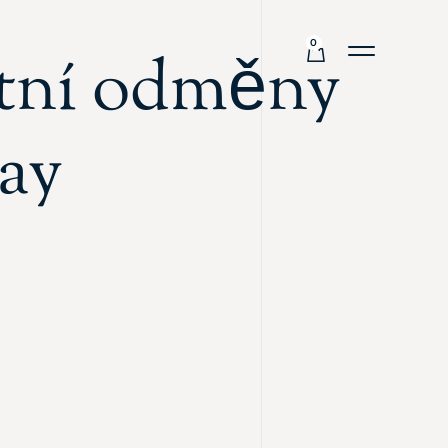
0
stní odměny
ay