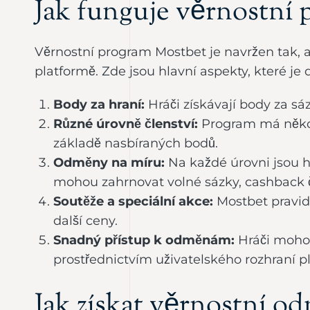
Jak funguje věrnostní
Věrnostní program Mostbet je navržen tak, a
platformě. Zde jsou hlavní aspekty, které je 
Body za hraní:
Hráči získávají body za sáz
Různé úrovně členství:
Program má někol
základě nasbíraných bodů.
Odměny na míru:
Na každé úrovni jsou h
mohou zahrnovat volné sázky, cashback č
Soutěže a speciální akce:
Mostbet pravid
další ceny.
Snadný přístup k odměnám:
Hráči moho
prostřednictvím uživatelského rozhraní p
Jak získat věrnostní o