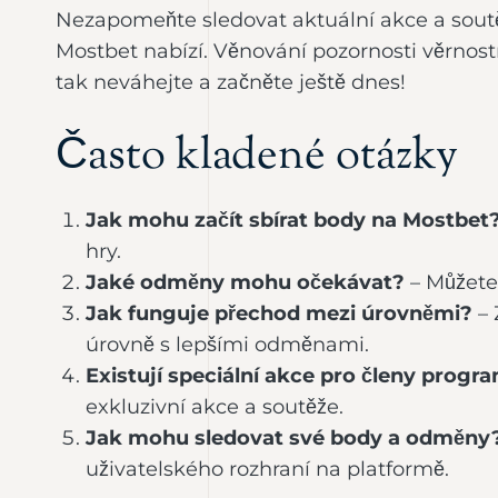
Nezapomeňte sledovat aktuální akce a soutě
Mostbet nabízí. Věnování pozornosti věrnos
tak neváhejte a začněte ještě dnes!
Často kladené otázky
Jak mohu začít sbírat body na Mostbet
hry.
Jaké odměny mohu očekávat?
– Můžete 
Jak funguje přechod mezi úrovněmi?
– 
úrovně s lepšími odměnami.
Existují speciální akce pro členy progr
exkluzivní akce a soutěže.
Jak mohu sledovat své body a odměny
uživatelského rozhraní na platformě.