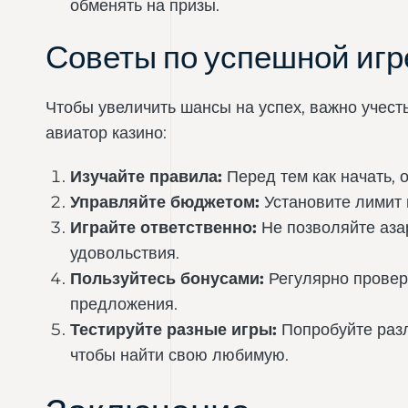
обменять на призы.
Советы по успешной игр
Чтобы увеличить шансы на успех, важно учест
авиатор казино:
Изучайте правила:
Перед тем как начать, 
Управляйте бюджетом:
Установите лимит 
Играйте ответственно:
Не позволяйте азар
удовольствия.
Пользуйтесь бонусами:
Регулярно проверя
предложения.
Тестируйте разные игры:
Попробуйте разл
чтобы найти свою любимую.