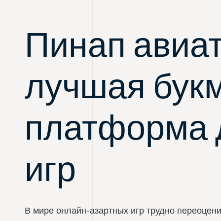
Пинап авиат
лучшая бук
платформа 
игр
В мире онлайн-азартных игр трудно переоцен