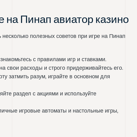
е на Пинап авиатор казино
ь несколько полезных советов при игре на Пинап
ознакомьтесь с правилами игр и ставками.
на свои расходы и строго придерживайтесь его.
ту затмить разум, играйте в основном для
йте раздел с акциями и используйте
ичные игровые автоматы и настольные игры,