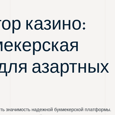
ор казино:
мекерская
для азартных
ить значимость надежной букмекерской платформы.