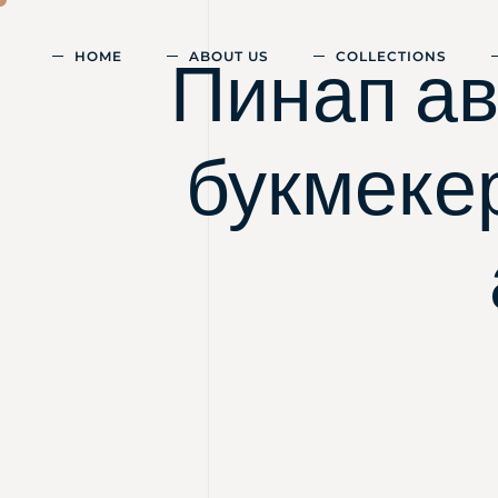
Пинап ав
HOME
ABOUT US
COLLECTIONS
букмеке