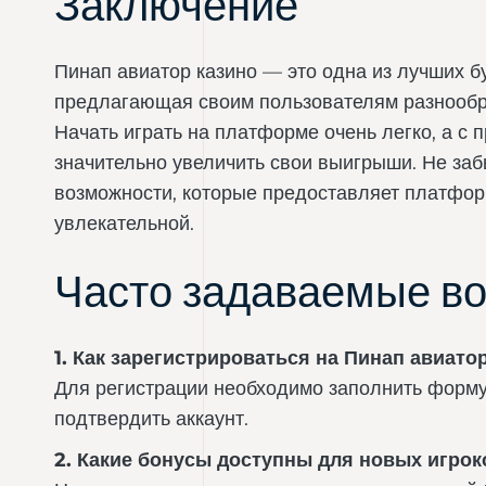
Заключение
Пинап авиатор казино — это одна из лучших б
предлагающая своим пользователям разнообра
Начать играть на платформе очень легко, а с
значительно увеличить свои выигрыши. Не заб
возможности, которые предоставляет платфор
увлекательной.
Часто задаваемые в
1. Как зарегистрироваться на Пинап авиато
Для регистрации необходимо заполнить форму 
подтвердить аккаунт.
2. Какие бонусы доступны для новых игрок