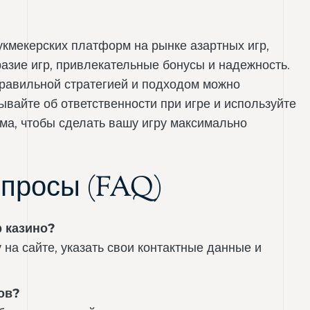
укмекерских платформ на рынке азартных игр,
зие игр, привлекательные бонусы и надежность.
 правильной стратегией и подходом можно
ывайте об ответственности при игре и используйте
ма, чтобы сделать вашу игру максимально
опросы (FAQ)
р казино?
на сайте, указать свои контактные данные и
ов?