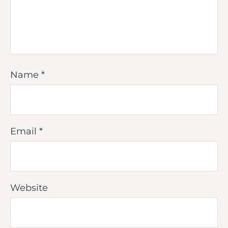
Name
*
Email
*
Website