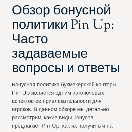
Обзор бонусной
политики Pin Up:
Часто
задаваемые
вопросы и ответы
Бонусная политика букмекерской конторы
Pin Up является одним из ключевых
аспектов ее привлекательности для
игроков. В данном обзоре мы детально
рассмотрим, какие виды бонусов
предлагает Pin Up, как их получить и на