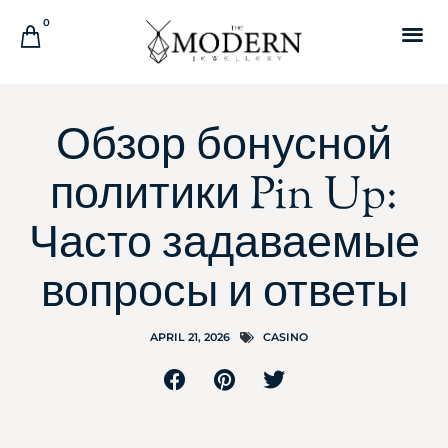
0
Обзор бонусной
политики Pin Up:
Часто задаваемые
вопросы и ответы
APRIL 21, 2026
CASINO