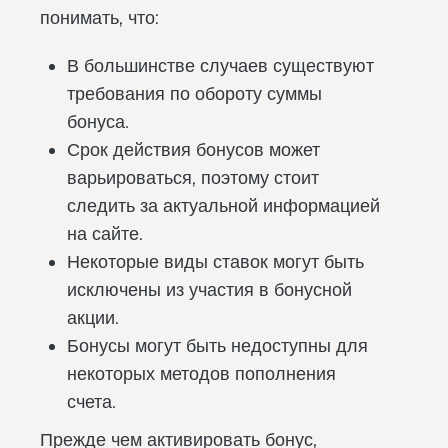
понимать, что:
В большинстве случаев существуют
требования по обороту суммы
бонуса.
Срок действия бонусов может
варьироваться, поэтому стоит
следить за актуальной информацией
на сайте.
Некоторые виды ставок могут быть
исключены из участия в бонусной
акции.
Бонусы могут быть недоступны для
некоторых методов пополнения
счета.
Прежде чем активировать бонус,