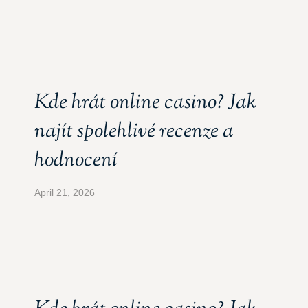
Kde hrát online casino? Jak
najít spolehlivé recenze a
hodnocení
April 21, 2026