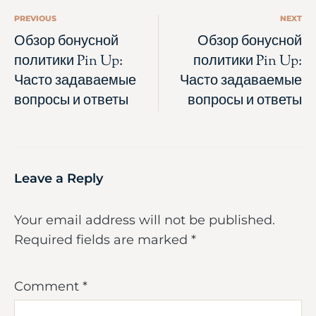
PREVIOUS
NEXT
Обзор бонусной
Обзор бонусной
политики Pin Up:
политики Pin Up:
Часто задаваемые
Часто задаваемые
вопросы и ответы
вопросы и ответы
Leave a Reply
Your email address will not be published.
Required fields are marked
*
Comment
*