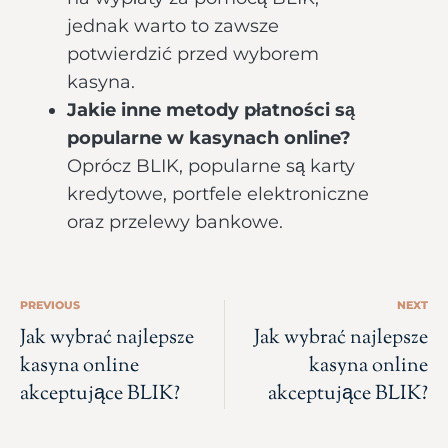
jednak warto to zawsze
potwierdzić przed wyborem
kasyna.
Jakie inne metody płatności są
popularne w kasynach online?
Oprócz BLIK, popularne są karty
kredytowe, portfele elektroniczne
oraz przelewy bankowe.
PREVIOUS
NEXT
Jak wybrać najlepsze
Jak wybrać najlepsze
kasyna online
kasyna online
akceptujące BLIK?
akceptujące BLIK?