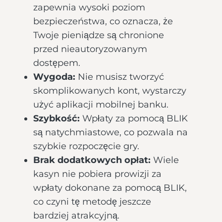
zapewnia wysoki poziom
bezpieczeństwa, co oznacza, że
Twoje pieniądze są chronione
przed nieautoryzowanym
dostępem.
Wygoda:
Nie musisz tworzyć
skomplikowanych kont, wystarczy
użyć aplikacji mobilnej banku.
Szybkość:
Wpłaty za pomocą BLIK
są natychmiastowe, co pozwala na
szybkie rozpoczęcie gry.
Brak dodatkowych opłat:
Wiele
kasyn nie pobiera prowizji za
wpłaty dokonane za pomocą BLIK,
co czyni tę metodę jeszcze
bardziej atrakcyjną.