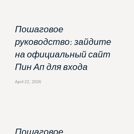
Пошаговое
руководство: зайдите
на официальный сайт
Пин Ап для входа
April 22, 2026
Пошаговое