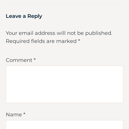
Leave a Reply
Your email address will not be published.
Required fields are marked
*
Comment
*
Name
*