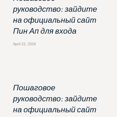
руководство: зайдите
на официальный сайт
Пин Ап для входа
April 22, 2026
Пошаговое
руководство: зайдите
на официальный сайт