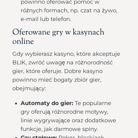
powinno oferować pomoc w
różnych formach, np. czat na żywo,
e-mail lub telefon.
Oferowane gry w kasynach
online
Gdy wybierasz kasyno, które akceptuje
BLIK, zwróć uwagę na różnorodność
gier, które oferuje. Dobre kasyno
powinno mieć bogaty zbiór gier,
obejmujący:
Automaty do gier:
Te popularne
gry oferują różnorodne motywy,
linie wygrywające oraz dodatkowe
funkcje, jak darmowe spiny.
Gry stołowe:
Poker, blackjack,