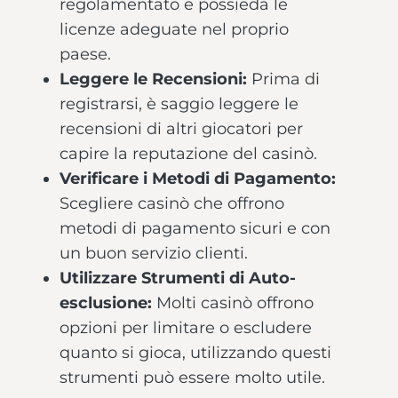
regolamentato e possieda le
licenze adeguate nel proprio
paese.
Leggere le Recensioni:
Prima di
registrarsi, è saggio leggere le
recensioni di altri giocatori per
capire la reputazione del casinò.
Verificare i Metodi di Pagamento:
Scegliere casinò che offrono
metodi di pagamento sicuri e con
un buon servizio clienti.
Utilizzare Strumenti di Auto-
esclusione:
Molti casinò offrono
opzioni per limitare o escludere
quanto si gioca, utilizzando questi
strumenti può essere molto utile.