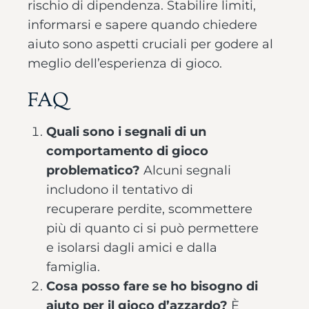
rischio di dipendenza. Stabilire limiti,
informarsi e sapere quando chiedere
aiuto sono aspetti cruciali per godere al
meglio dell’esperienza di gioco.
FAQ
Quali sono i segnali di un
comportamento di gioco
problematico?
Alcuni segnali
includono il tentativo di
recuperare perdite, scommettere
più di quanto ci si può permettere
e isolarsi dagli amici e dalla
famiglia.
Cosa posso fare se ho bisogno di
aiuto per il gioco d’azzardo?
È