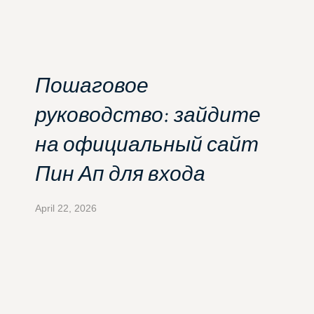
Пошаговое
руководство: зайдите
на официальный сайт
Пин Ап для входа
April 22, 2026