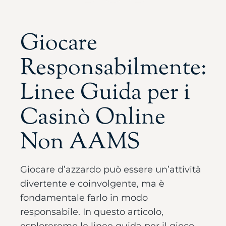
Giocare
Responsabilmente:
Linee Guida per i
Casinò Online
Non AAMS
Giocare d’azzardo può essere un’attività
divertente e coinvolgente, ma è
fondamentale farlo in modo
responsabile. In questo articolo,
esploreremo le linee guida per il gioco