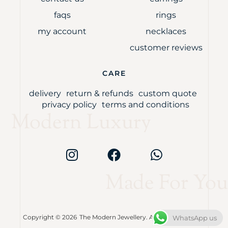
faqs
rings
my account
necklaces
customer reviews
CARE
delivery
return & refunds
custom quote
privacy policy
terms and conditions
Modern Luxury
Made For You
Copyright © 2026
The Modern Jewellery. All rights reserved.
WhatsApp us