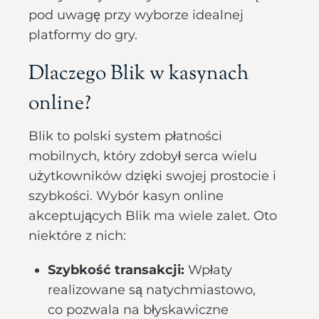
pod uwagę przy wyborze idealnej
platformy do gry.
Dlaczego Blik w kasynach
online?
Blik to polski system płatności
mobilnych, który zdobył serca wielu
użytkowników dzięki swojej prostocie i
szybkości. Wybór kasyn online
akceptujących Blik ma wiele zalet. Oto
niektóre z nich:
Szybkość transakcji:
Wpłaty
realizowane są natychmiastowo,
co pozwala na błyskawiczne