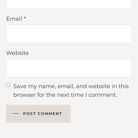
Email
*
Website
Save my name, email, and website in this
browser for the next time I comment.
POST COMMENT