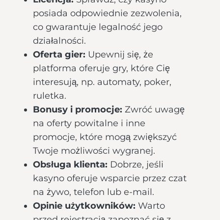
posiada odpowiednie zezwolenia,
co gwarantuje legalność jego
działalności.
Oferta gier:
Upewnij się, że
platforma oferuje gry, które Cię
interesują, np. automaty, poker,
ruletka.
Bonusy i promocje:
Zwróć uwagę
na oferty powitalne i inne
promocje, które mogą zwiększyć
Twoje możliwości wygranej.
Obsługa klienta:
Dobrze, jeśli
kasyno oferuje wsparcie przez czat
na żywo, telefon lub e-mail.
Opinie użytkowników:
Warto
przed rejestracją zapoznać się z