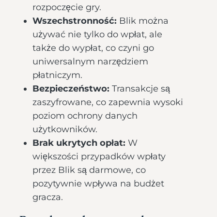
rozpoczęcie gry.
Wszechstronność:
Blik można
używać nie tylko do wpłat, ale
także do wypłat, co czyni go
uniwersalnym narzędziem
płatniczym.
Bezpieczeństwo:
Transakcje są
zaszyfrowane, co zapewnia wysoki
poziom ochrony danych
użytkowników.
Brak ukrytych opłat:
W
większości przypadków wpłaty
przez Blik są darmowe, co
pozytywnie wpływa na budżet
gracza.