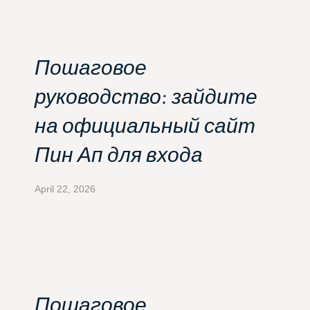
Пошаговое
руководство: зайдите
на официальный сайт
Пин Ап для входа
April 22, 2026
Пошаговое