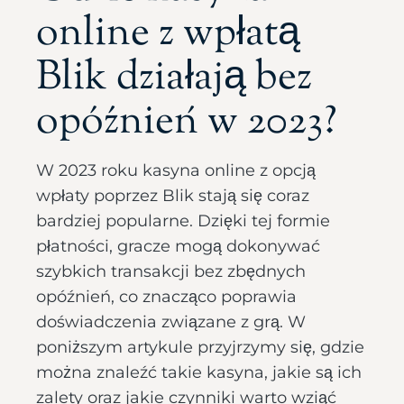
online z wpłatą
Blik działają bez
opóźnień w 2023?
W 2023 roku kasyna online z opcją
wpłaty poprzez Blik stają się coraz
bardziej popularne. Dzięki tej formie
płatności, gracze mogą dokonywać
szybkich transakcji bez zbędnych
opóźnień, co znacząco poprawia
doświadczenia związane z grą. W
poniższym artykule przyjrzymy się, gdzie
można znaleźć takie kasyna, jakie są ich
zalety oraz jakie czynniki warto wziąć