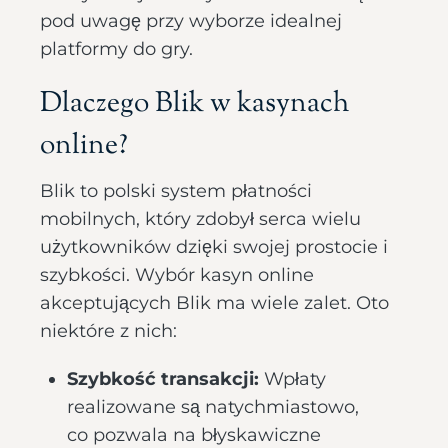
pod uwagę przy wyborze idealnej
platformy do gry.
Dlaczego Blik w kasynach
online?
Blik to polski system płatności
mobilnych, który zdobył serca wielu
użytkowników dzięki swojej prostocie i
szybkości. Wybór kasyn online
akceptujących Blik ma wiele zalet. Oto
niektóre z nich:
Szybkość transakcji:
Wpłaty
realizowane są natychmiastowo,
co pozwala na błyskawiczne