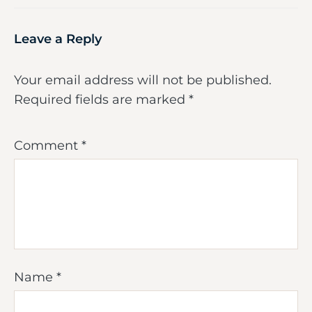
Leave a Reply
Your email address will not be published.
Required fields are marked
*
Comment
*
Name
*