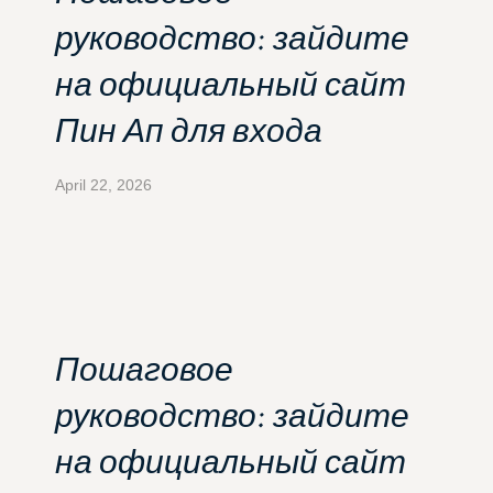
руководство: зайдите
на официальный сайт
Пин Ап для входа
April 22, 2026
Пошаговое
руководство: зайдите
на официальный сайт