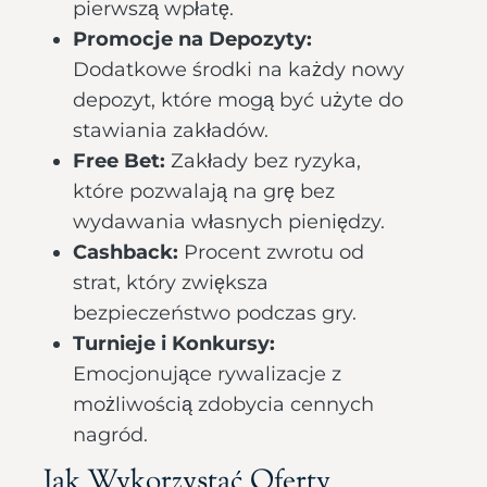
pierwszą wpłatę.
Promocje na Depozyty:
Dodatkowe środki na każdy nowy
depozyt, które mogą być użyte do
stawiania zakładów.
Free Bet:
Zakłady bez ryzyka,
które pozwalają na grę bez
wydawania własnych pieniędzy.
Cashback:
Procent zwrotu od
strat, który zwiększa
bezpieczeństwo podczas gry.
Turnieje i Konkursy:
Emocjonujące rywalizacje z
możliwością zdobycia cennych
nagród.
Jak Wykorzystać Oferty