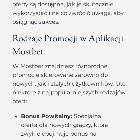
oferty są dostępne, jak je skutecznie
wykorzystać i na co zwrócić uwagę, aby
osiągnąć sukces.
Rodzaje Promocji w Aplikacji
Mostbet
W Mostbet znajdziesz różnorodne
promocje skierowane zarówno do
nowych, jak i stałych użytkowników. Oto
niektóre z najpopularniejszych rodzajów
ofert:
Bonus Powitalny:
Specjalna
oferta dla nowych graczy, która
zwykle obejmuje bonus na