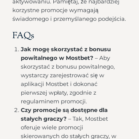
aktywowaniu. Pamiętaj, że najbardziej
korzystne promocje wymagają
świadomego i przemyślanego podejścia.
FAQs
Jak mogę skorzystać z bonusu
powitalnego w Mostbet?
– Aby
skorzystać z bonusu powitalnego,
wystarczy zarejestrować się w
aplikacji Mostbet i dokonać
pierwszej wpłaty, zgodnie z
regulaminem promocji.
Czy promocje są dostępne dla
stałych graczy?
– Tak, Mostbet
oferuje wiele promocji
skierowanych do stałych graczy, w