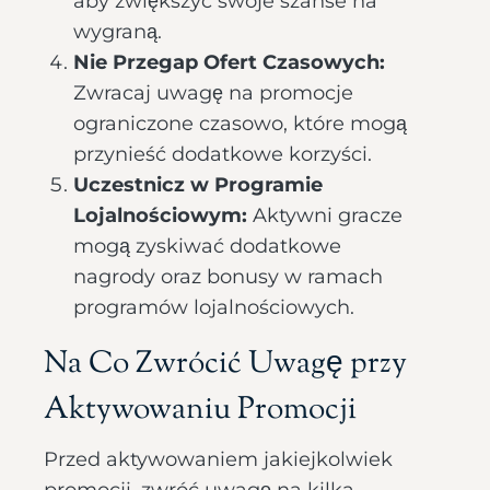
aby zwiększyć swoje szanse na
wygraną.
Nie Przegap Ofert Czasowych:
Zwracaj uwagę na promocje
ograniczone czasowo, które mogą
przynieść dodatkowe korzyści.
Uczestnicz w Programie
Lojalnościowym:
Aktywni gracze
mogą zyskiwać dodatkowe
nagrody oraz bonusy w ramach
programów lojalnościowych.
Na Co Zwrócić Uwagę przy
Aktywowaniu Promocji
Przed aktywowaniem jakiejkolwiek