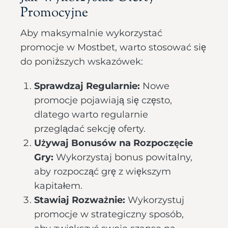
Promocyjne
Aby maksymalnie wykorzystać
promocje w Mostbet, warto stosować się
do poniższych wskazówek:
Sprawdzaj Regularnie:
Nowe
promocje pojawiają się często,
dlatego warto regularnie
przeglądać sekcję oferty.
Używaj Bonusów na Rozpoczęcie
Gry:
Wykorzystaj bonus powitalny,
aby rozpocząć grę z większym
kapitałem.
Stawiaj Rozważnie:
Wykorzystuj
promocje w strategiczny sposób,