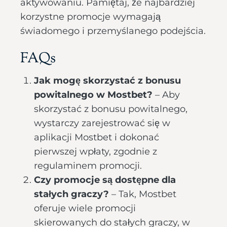
aktywowaniu. Pamiętaj, że najbardziej
korzystne promocje wymagają
świadomego i przemyślanego podejścia.
FAQs
Jak mogę skorzystać z bonusu
powitalnego w Mostbet?
– Aby
skorzystać z bonusu powitalnego,
wystarczy zarejestrować się w
aplikacji Mostbet i dokonać
pierwszej wpłaty, zgodnie z
regulaminem promocji.
Czy promocje są dostępne dla
stałych graczy?
– Tak, Mostbet
oferuje wiele promocji
skierowanych do stałych graczy, w