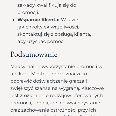
zakłady kwalifikują się do
promocji.
Wsparcie Klienta:
W razie
jakichkolwiek wątpliwości,
skontaktuj się z obsługą klienta,
aby uzyskać pomoc.
Podsumowanie
Maksymalne wykorzystanie promocji w
aplikacji Mostbet może znacząco
poprawić doświadczenie gracza i
zwiększyć szanse na wygraną. Kluczowe
jest zrozumienie rodzajów oferowanych
promocji, umiejętne ich wykorzystanie
oraz zachowanie ostrożności przy ich