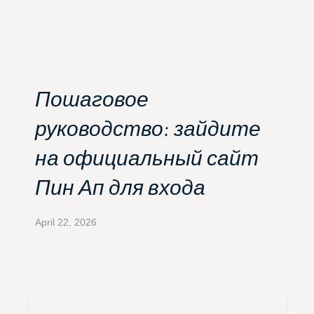
Пошаговое
руководство: зайдите
на официальный сайт
Пин Ап для входа
April 22, 2026