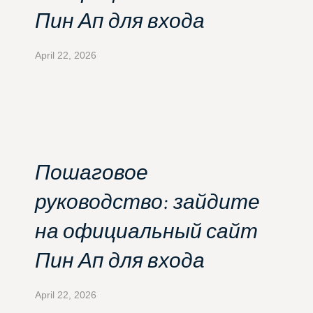
Пин Ап для входа
April 22, 2026
Пошаговое
руководство: зайдите
на официальный сайт
Пин Ап для входа
April 22, 2026