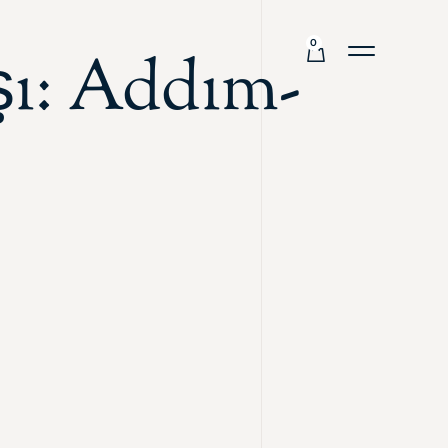
0
şı: Addım-