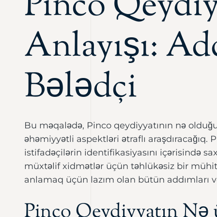
Pinco Qeydiy
Anlayışı: A
Bələdçi
Bu məqalədə, Pinco qeydiyyatının nə olduğun
əhəmiyyətli aspektləri ətraflı araşdıracağıq.
istifadəçilərin identifikasiyasını içərisində s
müxtəlif xidmətlər üçün təhlükəsiz bir mühit 
anlamaq üçün lazım olan bütün addımları v
Pinco Qeydiyyatın Nə 