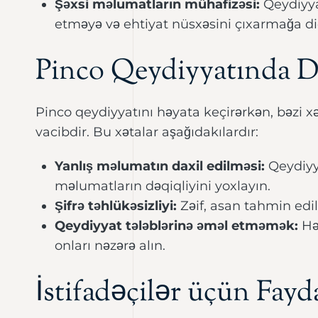
Şəxsi məlumatların mühafizəsi:
Qeydiyya
etməyə və ehtiyat nüsxəsini çıxarmağa diq
Pinco Qeydiyyatında D
Pinco qeydiyyatını həyata keçirərkən, bəzi 
vacibdir. Bu xətalar aşağıdakılardır:
Yanlış məlumatın daxil edilməsi:
Qeydiyy
məlumatların dəqiqliyini yoxlayın.
Şifrə təhlükəsizliyi:
Zəif, asan tahmin edilə
Qeydiyyat tələblərinə əməl etməmək:
Hər
onları nəzərə alın.
İstifadəçilər üçün Fay