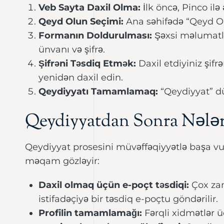
Veb Sayta Daxil Olma:
İlk öncə, Pinco ilə 
Qeyd Olun Seçimi:
Ana səhifədə “Qeyd Olu
Formanın Doldurulması:
Şəxsi məlumatlar
ünvanı və şifrə.
Şifrəni Təsdiq Etmək:
Daxil etdiyiniz şif
yenidən daxil edin.
Qeydiyyatı Tamamlamaq:
“Qeydiyyat” d
Qeydiyyatdan Sonra Nələ
Qeydiyyat prosesini müvəffəqiyyətlə başa vur
məqam gözləyir:
Daxil olmaq üçün e-poçt təsdiqi:
Çox za
istifadəçiyə bir təsdiq e-poçtu göndərilir.
Profilin tamamlamağı:
Fərqli xidmətlər ü