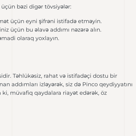
üçün bəzi digər tövsiyələr:
mət üçün eyni şifrəni istifadə etməyin.
iniz üçün bu əlavə addımı nəzərə alın.
əmadi olaraq yoxlayın.
ir. Təhlükəsiz, rahat və istifadəçi dostu bir
an addımları izləyərək, siz də Pinco qeydiyyatını
 ki, müvafiq qaydalara riayət edərək, öz