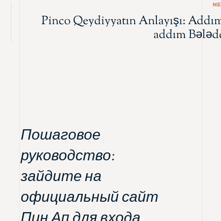
NE
Pinco Qeydiyyatın Anlayışı: Addı
addım Bələd
Пошаговое
руководство:
зайдите на
официальный сайт
Пин Ап для входа