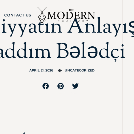
iyyatın Anlayı
CONTACT US
addım Bələdçi
APRIL 21, 2026
UNCATEGORIZED