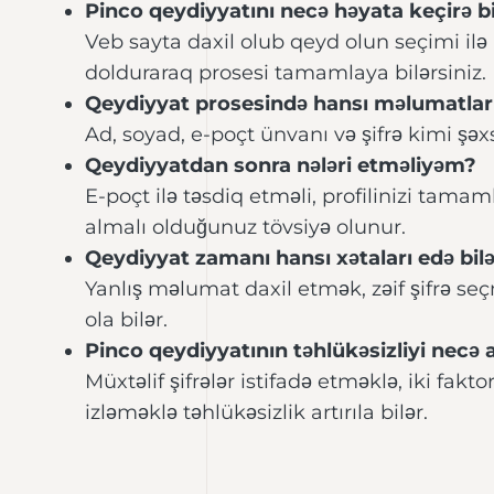
Pinco qeydiyyatını necə həyata keçirə b
Veb sayta daxil olub qeyd olun seçimi ilə
dolduraraq prosesi tamamlaya bilərsiniz.
Qeydiyyat prosesində hansı məlumatlar 
Ad, soyad, e-poçt ünvanı və şifrə kimi şəx
Qeydiyyatdan sonra nələri etməliyəm?
E-poçt ilə təsdiq etməli, profilinizi tamam
almalı olduğunuz tövsiyə olunur.
Qeydiyyat zamanı hansı xətaları edə bi
Yanlış məlumat daxil etmək, zəif şifrə s
ola bilər.
Pinco qeydiyyatının təhlükəsizliyi necə ar
Müxtəlif şifrələr istifadə etməklə, iki fakt
izləməklə təhlükəsizlik artırıla bilər.