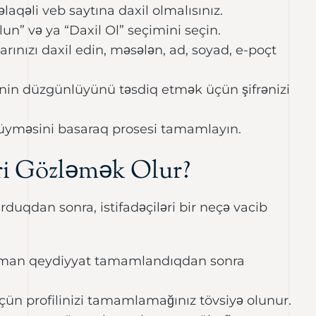
əlaqəli veb saytına daxil olmalısınız.
n” və ya “Daxil Ol” seçimini seçin.
ınızı daxil edin, məsələn, ad, soyad, e-poçt
rənin düzgünlüyünü təsdiq etmək üçün şifrənizi
üyməsini basaraq prosesi tamamlayın.
ri Gözləmək Olur?
duqdan sonra, istifadəçiləri bir neçə vacib
man qeydiyyat tamamlandıqdan sonra
çün profilinizi tamamlamağınız tövsiyə olunur.