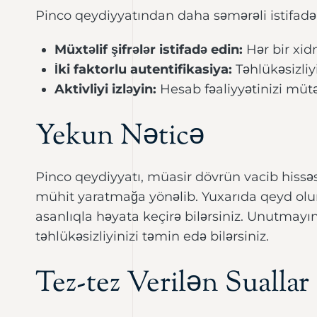
Pinco qeydiyyatından daha səmərəli istifadə 
Müxtəlif şifrələr istifadə edin:
Hər bir xid
İki faktorlu autentifikasiya:
Təhlükəsizliy
Aktivliyi izləyin:
Hesab fəaliyyətinizi müt
Yekun Nəticə
Pinco qeydiyyatı, müasir dövrün vacib hissəsid
mühit yaratmağa yönəlib. Yuxarıda qeyd olun
asanlıqla həyata keçirə bilərsiniz. Unutmayın
təhlükəsizliyinizi təmin edə bilərsiniz.
Tez-tez Verilən Suallar