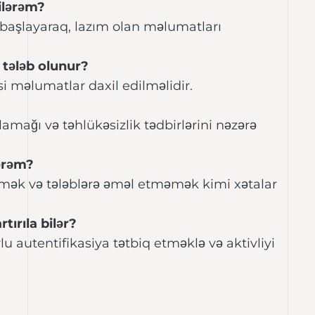
ilərəm?
 başlayaraq, lazım olan məlumatları
tələb olunur?
si məlumatlar daxil edilməlidir.
lamağı və təhlükəsizlik tədbirlərini nəzərə
lərəm?
eçmək və tələblərə əməl etməmək kimi xətalar
tırıla bilər?
orlu autentifikasiya tətbiq etməklə və aktivliyi