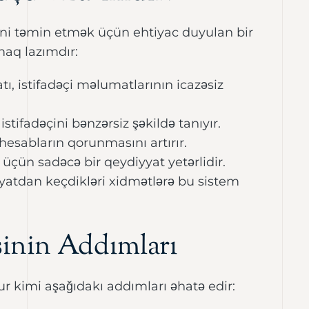
iyini təmin etmək üçün ehtiyac duyulan bir
maq lazımdır:
ı, istifadəçi məlumatlarının icazəsiz
istifadəçini bənzərsiz şəkildə tanıyır.
hesabların qorunmasını artırır.
 üçün sadəcə bir qeydiyyat yetərlidir.
yyatdan keçdikləri xidmətlərə bu sistem
sinin Addımları
ur kimi aşağıdakı addımları əhatə edir: