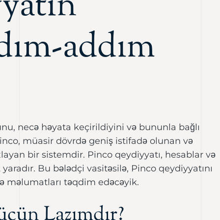
yatın
ddım-addım
u, necə həyata keçirildiyini və bununla bağlı
 Pinco, müasir dövrdə geniş istifadə olunan və
axlayan bir sistemdir. Pinco qeydiyyatı, hesablar və
yaradır. Bu bələdçi vasitəsilə, Pinco qeydiyyatını
ə məlumatları təqdim edəcəyik.
üçün Lazımdır?