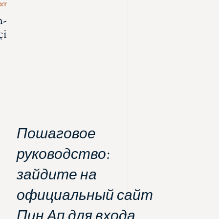
XT
m-
çi
Пошаговое
руководство:
зайдите на
официальный сайт
Пин Ап для входа