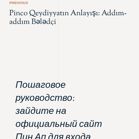
PREVIOUS
Pinco Qeydiyyatın Anlayışı: Addım-
addım Bələdçi
Пошаговое
руководство:
зайдите на
официальный сайт
Пин Ап для входа