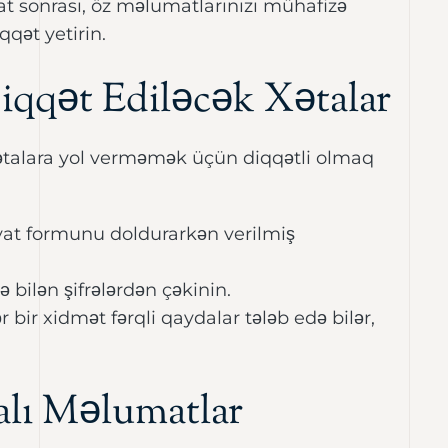
t sonrası, öz məlumatlarınızı mühafizə
qət yetirin.
iqqət Ediləcək Xətalar
xətalara yol verməmək üçün diqqətli olmaq
at formunu doldurarkən verilmiş
 bilən şifrələrdən çəkinin.
 bir xidmət fərqli qaydalar tələb edə bilər,
dalı Məlumatlar