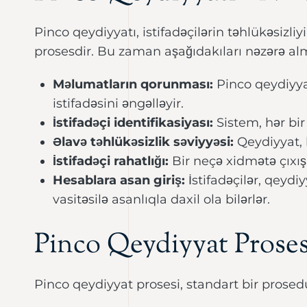
Pinco qeydiyyatı, istifadəçilərin təhlükəsizl
prosesdir. Bu zaman aşağıdakıları nəzərə al
Məlumatların qorunması:
Pinco qeydiyyat
istifadəsini əngəlləyir.
İstifadəçi identifikasiyası:
Sistem, hər bir 
Əlavə təhlükəsizlik səviyyəsi:
Qeydiyyat, 
İstifadəçi rahatlığı:
Bir neçə xidmətə çıxış
Hesablara asan giriş:
İstifadəçilər, qeydi
vasitəsilə asanlıqla daxil ola bilərlər.
Pinco Qeydiyyat Prose
Pinco qeydiyyat prosesi, standart bir prosed