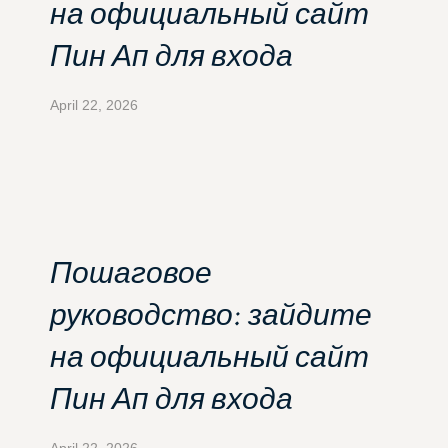
на официальный сайт
Пин Ап для входа
April 22, 2026
Пошаговое
руководство: зайдите
на официальный сайт
Пин Ап для входа