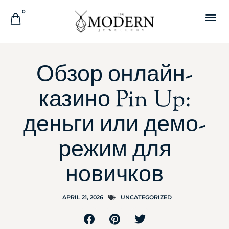
0
Обзор онлайн-
казино Pin Up:
деньги или демо-
режим для
новичков
APRIL 21, 2026
UNCATEGORIZED