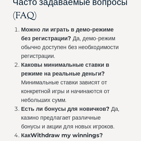
Часто задаваемые вопросы
(FAQ)
Можно ли играть в демо-режиме
без регистрации?
Да, демо-режим
обычно доступен без необходимости
регистрации.
Каковы минимальные ставки в
режиме на реальные деньги?
Минимальные ставки зависят от
конкретной игры и начинаются от
небольших сумм.
Есть ли бонусы для новичков?
Да,
казино предлагает различные
бонусы и акции для новых игроков.
КакWithdraw my winnings?