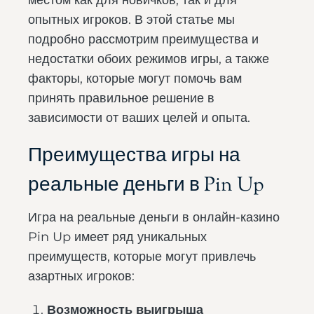
опытных игроков. В этой статье мы
подробно рассмотрим преимущества и
недостатки обоих режимов игры, а также
факторы, которые могут помочь вам
принять правильное решение в
зависимости от ваших целей и опыта.
Преимущества игры на
реальные деньги в Pin Up
Игра на реальные деньги в онлайн-казино
Pin Up имеет ряд уникальных
преимуществ, которые могут привлечь
азартных игроков:
Возможность выигрыша