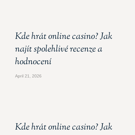
Kde hrát online casino? Jak
najít spolehlivé recenze a
hodnocení
April 21, 2026
Kde hrát online casino? Jak