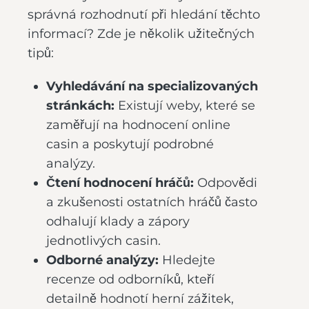
správná rozhodnutí při hledání těchto
informací? Zde je několik užitečných
tipů:
Vyhledávání na specializovaných
stránkách:
Existují weby, které se
zaměřují na hodnocení online
casin a poskytují podrobné
analýzy.
Čtení hodnocení hráčů:
Odpovědi
a zkušenosti ostatních hráčů často
odhalují klady a zápory
jednotlivých casin.
Odborné analýzy:
Hledejte
recenze od odborníků, kteří
detailně hodnotí herní zážitek,