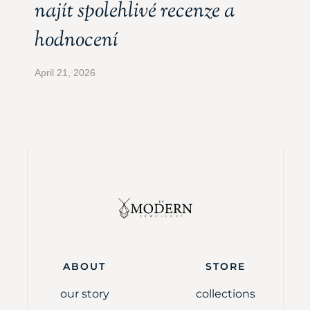
najít spolehlivé recenze a
hodnocení
April 21, 2026
ABOUT
STORE
our story
collections