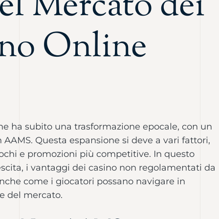
el Mercato dei
ino Online
ine ha subito una trasformazione epocale, con un
n AAMS. Questa espansione si deve a vari fattori,
giochi e promozioni più competitive. In questo
escita, i vantaggi dei casino non regolamentati da
anche come i giocatori possano navigare in
re del mercato.