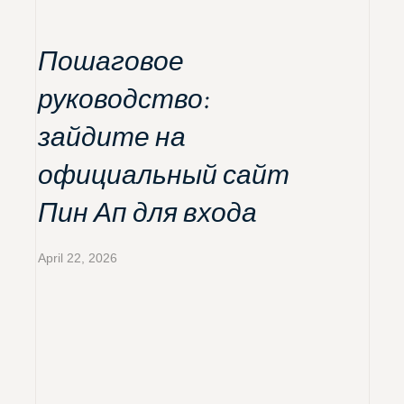
Пошаговое
руководство:
зайдите на
официальный сайт
Пин Ап для входа
April 22, 2026