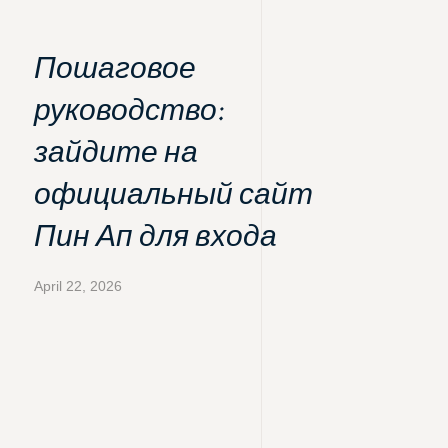
Пошаговое
руководство:
зайдите на
официальный сайт
Пин Ап для входа
April 22, 2026