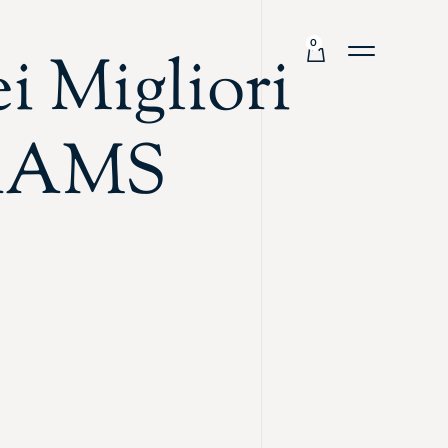
0
i Migliori
 AAMS