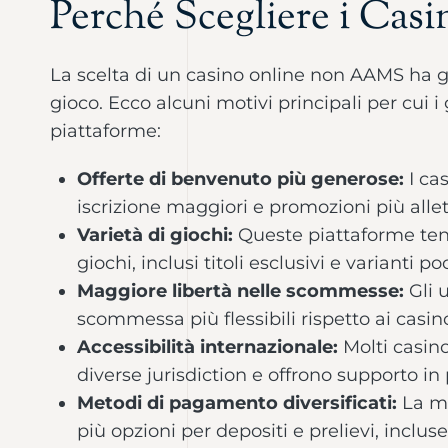
Perché Scegliere i C
La scelta di un casino online non AAMS ha g
gioco. Ecco alcuni motivi principali per cui i
piattaforme:
Offerte di benvenuto più generose:
I ca
iscrizione maggiori e promozioni più allet
Varietà di giochi:
Queste piattaforme ten
giochi, inclusi titoli esclusivi e varianti 
Maggiore libertà nelle scommesse:
Gli 
scommessa più flessibili rispetto ai casi
Accessibilità internazionale:
Molti casin
diverse jurisdiction e offrono supporto in 
Metodi di pagamento diversificati:
La ma
più opzioni per depositi e prelievi, incluse