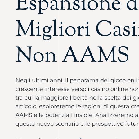
Espansione d
Migliori Cas
Non AAMS
Negli ultimi anni, il panorama del gioco onl
crescente interesse verso i casino online no
tra cui la maggiore libertà nella scelta dei 
articolo, esploreremo le ragioni di questa cr
AAMS e le potenziali insidie. Analizzeremo 
questo nuovo scenario e le prospettive futu