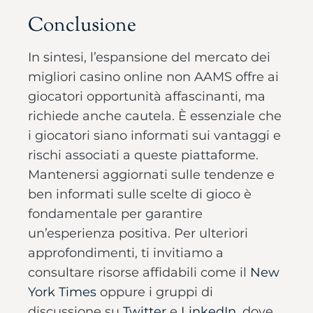
Conclusione
In sintesi, l’espansione del mercato dei
migliori casino online non AAMS offre ai
giocatori opportunità affascinanti, ma
richiede anche cautela. È essenziale che
i giocatori siano informati sui vantaggi e
rischi associati a queste piattaforme.
Mantenersi aggiornati sulle tendenze e
ben informati sulle scelte di gioco è
fondamentale per garantire
un’esperienza positiva. Per ulteriori
approfondimenti, ti invitiamo a
consultare risorse affidabili come il
New
York Times
oppure i gruppi di
discussione su
Twitter
e
LinkedIn
, dove