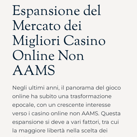
Espansione del
Mercato dei
Migliori Casino
Online Non
AAMS
Negli ultimi anni, il panorama del gioco
online ha subito una trasformazione
epocale, con un crescente interesse
verso i casino online non AAMS. Questa
espansione si deve a vari fattori, tra cui
la maggiore libertà nella scelta dei