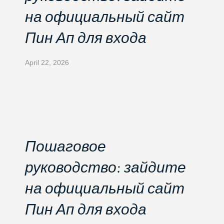
на официальный сайт
Пин Ап для входа
April 22, 2026
Пошаговое
руководство: зайдите
на официальный сайт
Пин Ап для входа