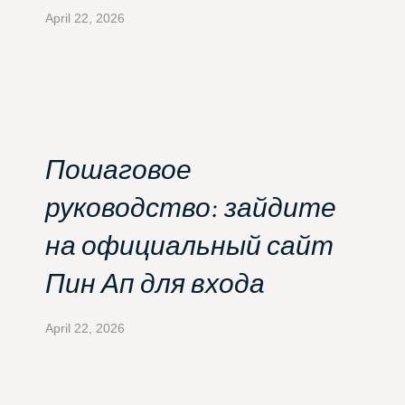
April 22, 2026
Пошаговое
руководство: зайдите
на официальный сайт
Пин Ап для входа
April 22, 2026