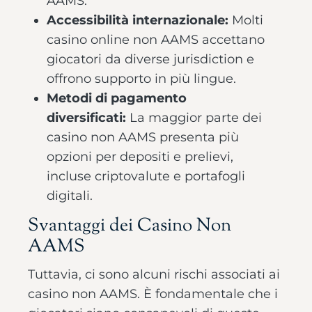
AAMS.
Accessibilità internazionale:
Molti
casino online non AAMS accettano
giocatori da diverse jurisdiction e
offrono supporto in più lingue.
Metodi di pagamento
diversificati:
La maggior parte dei
casino non AAMS presenta più
opzioni per depositi e prelievi,
incluse criptovalute e portafogli
digitali.
Svantaggi dei Casino Non
AAMS
Tuttavia, ci sono alcuni rischi associati ai
casino non AAMS. È fondamentale che i