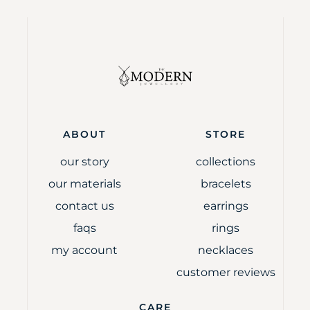
ABOUT
STORE
our story
collections
our materials
bracelets
contact us
earrings
faqs
rings
my account
necklaces
customer reviews
CARE