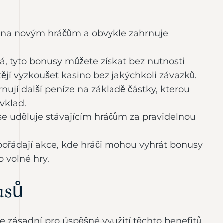
ena novým hráčům a obvykle zahrnuje
, tyto bonusy můžete získat bez nutnosti
htějí vyzkoušet kasino bez jakýchkoli závazků.
nují další peníze na základě částky, kterou
vklad.
e uděluje stávajícím hráčům za pravidelnou
ořádají akce, kde hráči mohou vyhrát bonusy
 volné hry.
usů
zásadní pro úspěšné využití těchto benefitů.