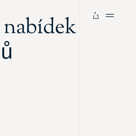
0
 nabídek
sů