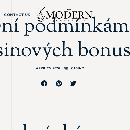
ní podmínkám
CONTACT US
sinových bonu
APRIL 20, 2026
CASINO