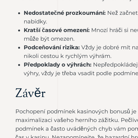
Nedostatečné prozkoumání:
Než začnete
nabídky.
Kratší časové omezení:
Mnozí hráči si ne
může být omezen.
Podceňování rizika:
Vždy je dobré mít na
nikoli cestou k rychlým výhrám.
Předpoklady o výhrách:
Nepředpokládejt
výhry, vždy je třeba vsadit podle podmíne
Závěr
Pochopení podmínek kasinových bonusů je kl
maximalizaci vašeho herního zážitku. Pečliv
podmínek a často uváděných chyb vám pomů
čas v kasinu. Nezapomínejte, že hazardní h