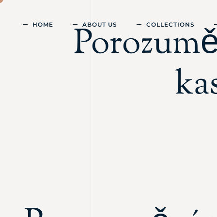
Porozumě
HOME
ABOUT US
COLLECTIONS
ka