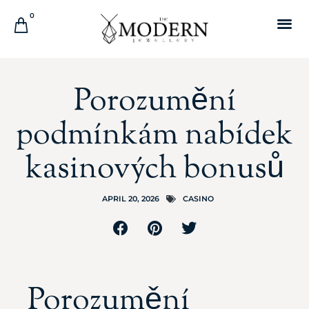
0
Porozumění
podmínkám nabídek
kasinových bonusů
APRIL 20, 2026
CASINO
Porozumění