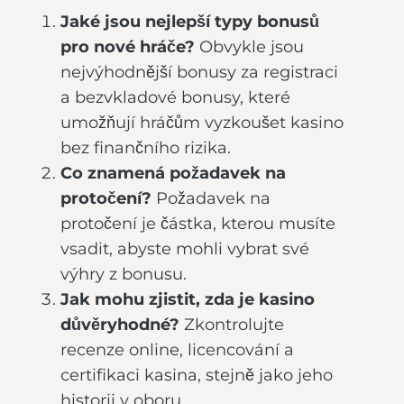
Jaké jsou nejlepší typy bonusů
pro nové hráče?
Obvykle jsou
nejvýhodnější bonusy za registraci
a bezvkladové bonusy, které
umožňují hráčům vyzkoušet kasino
bez finančního rizika.
Co znamená požadavek na
protočení?
Požadavek na
protočení je částka, kterou musíte
vsadit, abyste mohli vybrat své
výhry z bonusu.
Jak mohu zjistit, zda je kasino
důvěryhodné?
Zkontrolujte
recenze online, licencování a
certifikaci kasina, stejně jako jeho
historii v oboru.