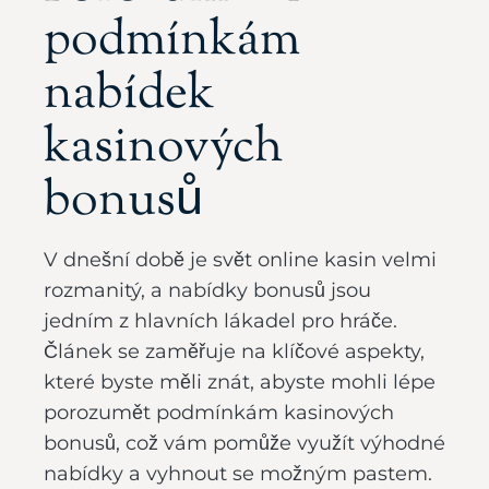
podmínkám
nabídek
kasinových
bonusů
V dnešní době je svět online kasin velmi
rozmanitý, a nabídky bonusů jsou
jedním z hlavních lákadel pro hráče.
Článek se zaměřuje na klíčové aspekty,
které byste měli znát, abyste mohli lépe
porozumět podmínkám kasinových
bonusů, což vám pomůže využít výhodné
nabídky a vyhnout se možným pastem.