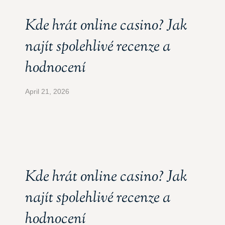
Kde hrát online casino? Jak
najít spolehlivé recenze a
hodnocení
April 21, 2026
Kde hrát online casino? Jak
najít spolehlivé recenze a
hodnocení