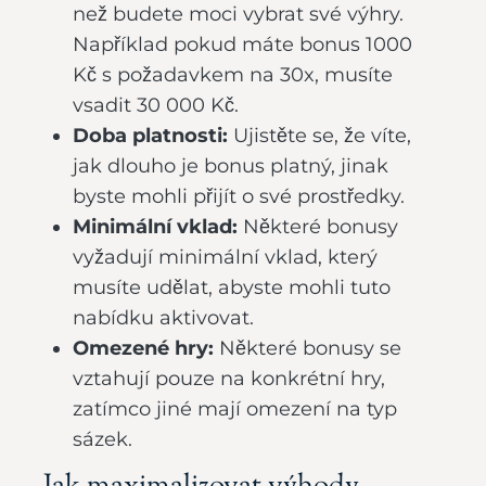
než budete moci vybrat své výhry.
Například pokud máte bonus 1000
Kč s požadavkem na 30x, musíte
vsadit 30 000 Kč.
Doba platnosti:
Ujistěte se, že víte,
jak dlouho je bonus platný, jinak
byste mohli přijít o své prostředky.
Minimální vklad:
Některé bonusy
vyžadují minimální vklad, který
musíte udělat, abyste mohli tuto
nabídku aktivovat.
Omezené hry:
Některé bonusy se
vztahují pouze na konkrétní hry,
zatímco jiné mají omezení na typ
sázek.