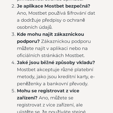
Je aplikace Mostbet bezpečná?
Ano, Mostbet používá šifrování dat
a dodržuje předpisy o ochraně
osobních údajů.
Kde mohu najít zákaznickou
podporu?
Zákaznickou podporu
můžete najít v aplikaci nebo na
oficiálních stránkách Mostbet.
Jaké jsou běžné způsoby vkladu?
Mostbet akceptuje různé platební
metody, jako jsou kreditní karty, e-
peněženky a bankovní převody.
Mohu se registrovat z více
zařízení?
Ano, můžete se
registrovat z více zařízení, ale
ujistěte se, že používáte stejné