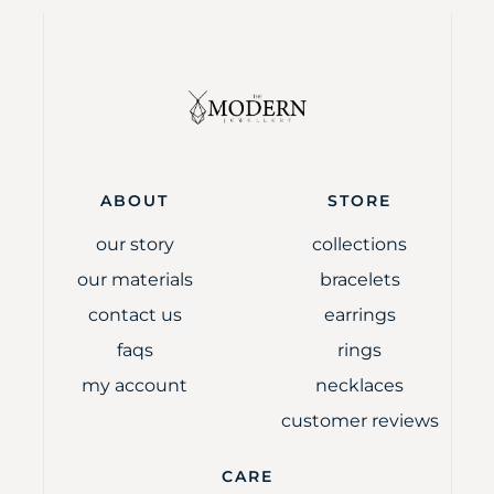
ABOUT
STORE
our story
collections
our materials
bracelets
contact us
earrings
faqs
rings
my account
necklaces
customer reviews
CARE