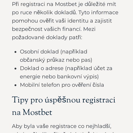
Při registraci na Mostbet je důležité mít
po ruce několik dokladů. Tyto informace
pomohou ověřit vaši identitu a zajistit
bezpečnost vašich financí. Mezi
požadované doklady patří:
Osobní doklad (například
občanský průkaz nebo pas)
Doklad o adrese (například účet za
energie nebo bankovní výpis)
Mobilní telefon pro ověření čísla
Tipy pro úspěšnou registraci
na Mostbet
Aby byla vaše registrace co nejhladší,